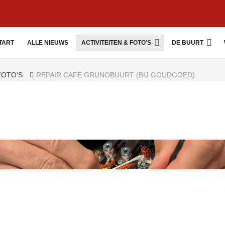
TART
ALLE NIEUWS
ACTIVITEITEN & FOTO'S
DE BUURT
 FOTO'S
REPAIR CAFÉ GRUNOBUURT (BIJ GOUDGOED)
uurt (bij GoudGoed)