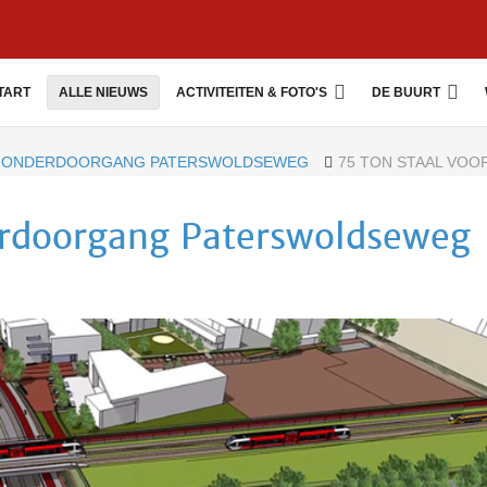
TART
ALLE NIEUWS
ACTIVITEITEN & FOTO'S
DE BUURT
ONDERDOORGANG PATERSWOLDSEWEG
75 TON STAAL VO
erdoorgang Paterswoldseweg