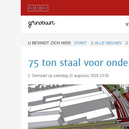
A-
A
A+
S
U BEVINDT ZICH HIER:
START
ALLE NIEUWS
75 ton staal voor ond
Gemaakt op zaterdag 11 augustus 2018 13:55