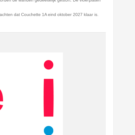
rden de wanden gedeeltelijk gestort. De vloerplaten
chten dat Couchette 1A eind oktober 2027 klaar is.