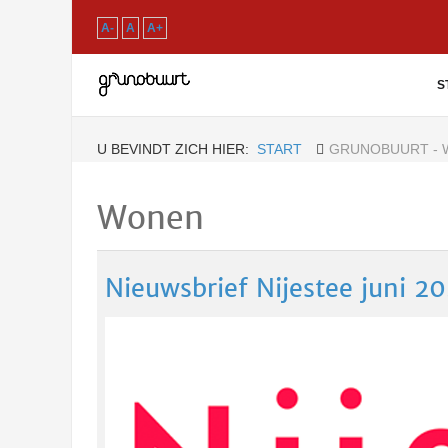
A-
A
A+
S
U BEVINDT ZICH HIER:
START
GRUNOBUURT -
Wonen
Nieuwsbrief Nijestee juni 2