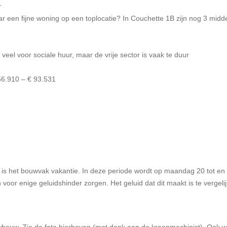
r
naar een fijne woning op een toplocatie? In Couchette 1B zijn nog 3 m
eel voor sociale huur, maar de vrije sector is vaak te duur
56.910 – € 93.531
 is het bouwvak vakantie. In deze periode wordt op maandag 20 tot 
voor enige geluidshinder zorgen. Het geluid dat dit maakt is te vergel