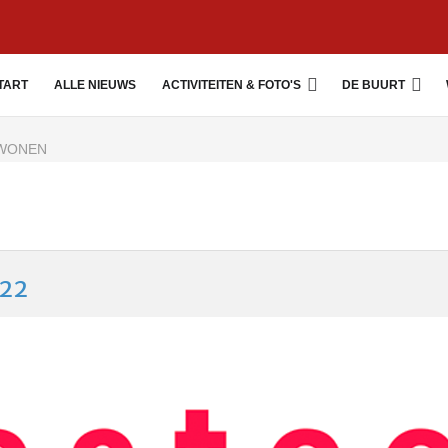
TART
ALLE NIEUWS
ACTIVITEITEN & FOTO'S
DE BUURT
 WONEN
022