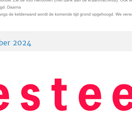
ouw. Zie de foto hierboven (met dank aan de kraanmachinist). Ook wo
egd. Daarna
Langs de kelderwand wordt de komende tijd grond opgehoogd. We verwa
mber 2024