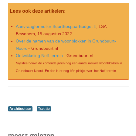
Lees ook deze artikelen:
Aanvraagformulier BuurtBespaarBudget
, LSA
Bewoners, 15 augustus 2022
Over de namen van de woonblokken in Grunobuurt-
Noord
– Grunobuurt.nl
Ontwikkeling Nelf-terrein
– Grunobuurt.nl
Nijestee bouwt de komende jaren nog een aantal nieuwe woonblokken in
Grunobuurt-Noord. En dan is er nog één plekje over: het Nelf-terrein.
Architectuur
Tractie
meest gelezen