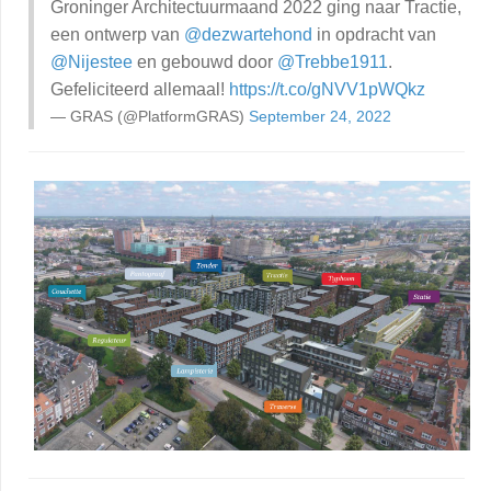
Groninger Architectuurmaand 2022 ging naar Tractie,
een ontwerp van
@dezwartehond
in opdracht van
@Nijestee
en gebouwd door
@Trebbe1911
.
Gefeliciteerd allemaal!
https://t.co/gNVV1pWQkz
— GRAS (@PlatformGRAS)
September 24, 2022