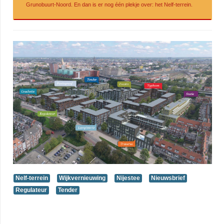
Grunobuurt-Noord. En dan is er nog één plekje over: het Nelf-terrein.
Nelf-terrein
Wijkvernieuwing
Nijestee
Nieuwsbrief
Regulateur
Tender