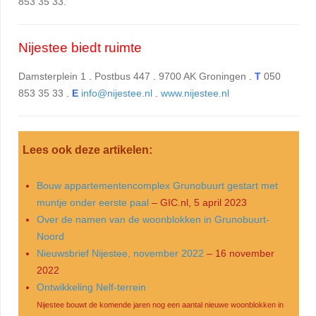
853 35 33.
Nijestee biedt ruimte
Damsterplein 1
.
Postbus 447
.
9700 AK Groningen
.
T
050
853 35 33
.
E
info@nijestee.nl
.
www.nijestee.nl
Lees ook deze artikelen:
Bouw appartementencomplex Grunobuurt gestart met
muntje onder eerste paal
– GIC.nl, 5 april 2023
Over de namen van de woonblokken in Grunobuurt-
Noord
Nieuwsbrief Nijestee, november 2022
– 16 november
2022
Ontwikkeling Nelf-terrein
Nijestee bouwt de komende jaren nog een aantal nieuwe woonblokken in