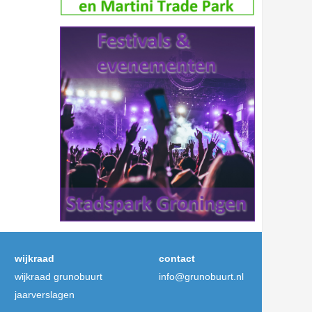
wijkraad
contact
wijkraad grunobuurt
info@grunobuurt.nl
jaarverslagen