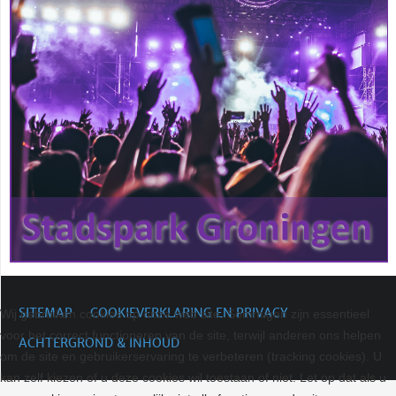
SITEMAP
COOKIEVERKLARING EN PRIVACY
Wij gebruiken cookies op onze web site. Sommigen zijn essentieel
voor het correct functioneren van de site, terwijl anderen ons helpen
ACHTERGROND & INHOUD
om de site en gebruikerservaring te verbeteren (tracking cookies). U
kan zelf kiezen of u deze cookies wil toestaan of niet. Let op dat als u