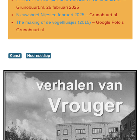
Grunobuurt.nl, 26 februari 2025
Nieuwsbrief Nijestee februari 2025
– Grunobuurt.nl
The making of de vogelhuisjes (2015)
– Google Foto’s
Grunobuurt.nl
Kunst
Hoornsediep