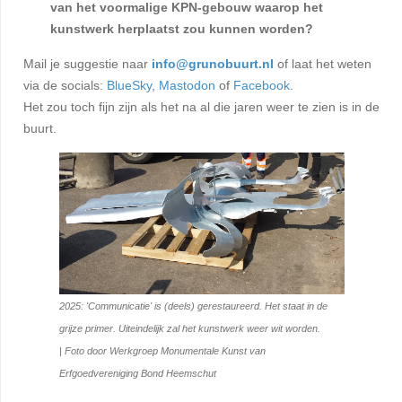
van het voormalige KPN-gebouw waarop het
kunstwerk herplaatst zou kunnen worden?
Mail je suggestie naar
info@grunobuurt.nl
of laat het weten
via de socials:
BlueSky
,
Mastodon
of
Facebook
.
Het zou toch fijn zijn als het na al die jaren weer te zien is in de
buurt.
2025: 'Communicatie' is (deels) gerestaureerd. Het staat in de
grijze primer. Uiteindelijk zal het kunstwerk weer wit worden.
| Foto door Werkgroep Monumentale Kunst van
Erfgoedvereniging Bond Heemschut