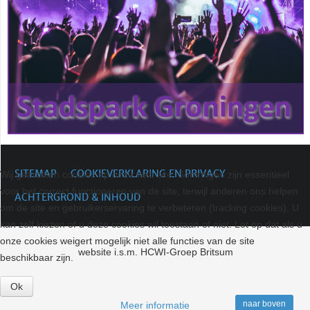
SITEMAP
COOKIEVERKLARING EN PRIVACY
Wij gebruiken cookies op onze web site. Sommigen zijn essentieel
voor het correct functioneren van de site, terwijl anderen ons helpen
ACHTERGROND & INHOUD
om de site en gebruikerservaring te verbeteren (tracking cookies). U
kan zelf kiezen of u deze cookies wil toestaan of niet. Let op dat als u
onze cookies weigert mogelijk niet alle functies van de site
website i.s.m. HCWI-Groep Britsum
beschikbaar zijn.
Ok
naar boven
Meer informatie