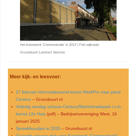
Het kunstwerk 'Communicatie' in 2012 | Foto wijkraad
Grunobuurt/ Lammert Sietsma
Meer kijk- en leesvoer:
27 februari informatieavond komst WerkPro naar pand
Century
– Grunobuurt.nl
Volledig verslag schouw Century/Martinitradepark i.v.m.
komst 12e Huis
(pdf) – Bedrijvenvereniging West, 16
januari 2025
Spreekbuurtjes in 2025
– Grunobuurt.nl
Gezocht: nieuwe plek voor Kunstwerk 'Communicatie'
–